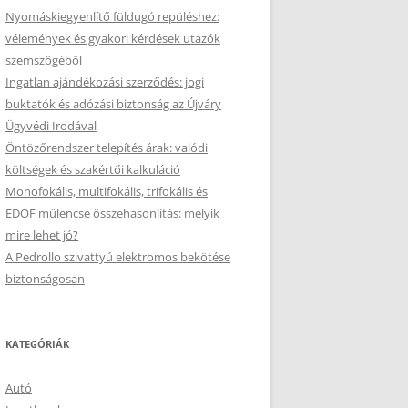
Nyomáskiegyenlítő füldugó repüléshez:
vélemények és gyakori kérdések utazók
szemszögéből
Ingatlan ajándékozási szerződés: jogi
buktatók és adózási biztonság az Újváry
Ügyvédi Irodával
Öntözőrendszer telepítés árak: valódi
költségek és szakértői kalkuláció
Monofokális, multifokális, trifokális és
EDOF műlencse összehasonlítás: melyik
mire lehet jó?
A Pedrollo szivattyú elektromos bekötése
biztonságosan
KATEGÓRIÁK
Autó