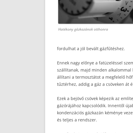
Hatékony gázkazánok otthonra
fordulhat a jól bevált gázfűtéshez.
Ennek nagy előnye a fatüzeléssel szem
szállítanak, majd minden alkalommal b
állítani a termosztátot a megfelelő hő
tűztérhez, addig a gáz a csöveken át é
Ezek a bejövő csövek képezik az említe
gázórájához kapcsolódik. Innentől úja
kondenzációs gázkazán kéménye vezeti
és teljes a rendszer.