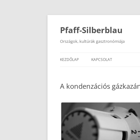
Kilépés
a
tartalomba
Pfaff-Silberblau
Országok, kultúrák gasztronómiája
KEZDŐLAP
KAPCSOLAT
A kondenzációs gázkazán