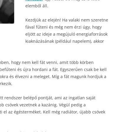
elemből áll.
Kezdjük az elején! Ha valaki nem szeretne
fával fűteni és még nem érzi úgy, hogy
eljött az ideje a megújuló energiaforrások
kiaknázásának (például napelem), akkor
ben, hogy nem kell fát venni, amit több körben
efűteni és újra hordani a fát. Egyszerűen csak be kell
fokra és élvezni a meleget. Míg a fát magunk hordjuk a
rkezik.
tt rendszer belépő pontját, ami az ingatlan saját
bb csövek vezetnek a kazánig. Végül pedig a
 el az égésterméket. Kell még radiátor, újabb csövek