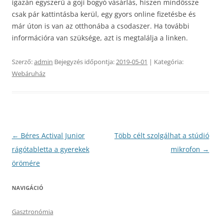
igazán egyszerű a goji bogyó vásárlás, hiszen mindössze
csak pár kattintásba kerül, egy gyors online fizetésbe és
már úton is van az otthonába a csodaszer. Ha további
információra van szüksége, azt is megtalálja a linken.
Szerző:
admin
Bejegyzés időpontja:
2019-05-01
| Kategória:
Webáruház
Bejegyzés
←
Béres Actival Junior
Több célt szolgálhat a stúdió
navigáció
rágótabletta a gyerekek
mikrofon
→
örömére
NAVIGÁCIÓ
Gasztronómia