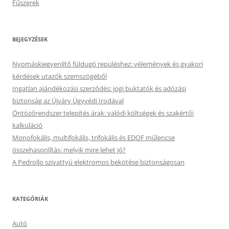
Fűszerek
BEJEGYZÉSEK
Nyomáskiegyenlítő füldugó repüléshez: vélemények és gyakori
kérdések utazók szemszögéből
Ingatlan ajándékozási szerződés: jogi buktatók és adózási
biztonság az Újváry Ügyvédi Irodával
Öntözőrendszer telepítés árak: valódi költségek és szakértői
kalkuláció
Monofokális, multifokális, trifokális és EDOF műlencse
összehasonlítás: melyik mire lehet jó?
A Pedrollo szivattyú elektromos bekötése biztonságosan
KATEGÓRIÁK
Autó