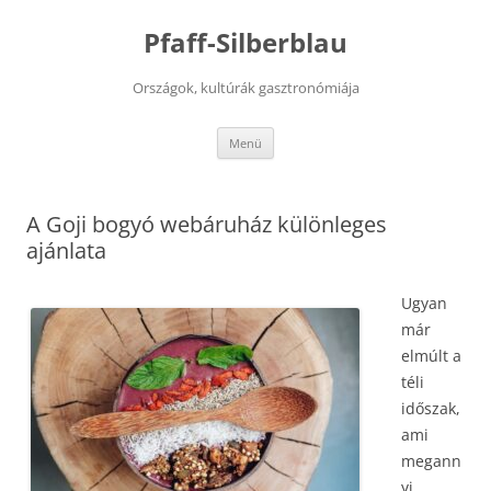
Kilépés
a
Pfaff-Silberblau
tartalomba
Országok, kultúrák gasztronómiája
Menü
A Goji bogyó webáruház különleges
ajánlata
Ugyan
már
elmúlt a
téli
időszak,
ami
megann
yi