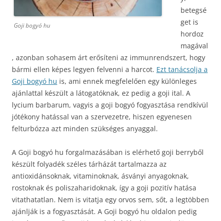
betegsé
get is
Goji bogyó hu
hordoz
magával
, azonban sohasem árt erősíteni az immunrendszert, hogy
bármi ellen képes legyen felvenni a harcot.
Ezt tanácsolja a
Goji bogyó hu
is, ami ennek megfelelően egy különleges
ajánlattal készült a látogatóknak, ez pedig a goji ital. A
lycium barbarum, vagyis a goji bogyó fogyasztása rendkívül
jótékony hatással van a szervezetre, hiszen egyenesen
felturbózza azt minden szükséges anyaggal.
A Goji bogyó hu forgalmazásában is elérhető goji berryből
készült folyadék széles tárházát tartalmazza az
antioxidánsoknak, vitaminoknak, ásványi anyagoknak,
rostoknak és poliszaharidoknak, így a goji pozitív hatása
vitathatatlan. Nem is vitatja egy orvos sem, sőt, a legtöbben
ajánlják is a fogyasztását. A Goji bogyó hu oldalon pedig