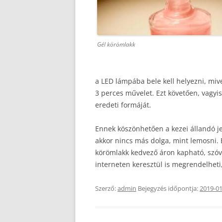
Gél körömlakk
a LED lámpába bele kell helyezni, mivel
3 perces művelet. Ezt követően, vagyis
eredeti formáját.
Ennek köszönhetően a kezei állandó jel
akkor nincs más dolga, mint lemosni. E
körömlakk kedvező áron kapható, szóv
interneten keresztül is megrendelheti
Szerző:
admin
Bejegyzés időpontja:
2019-01