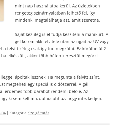
mint nap használatba kerül. Az üzletekben
rengeteg színárnyalatban lelhető fel, így
mindenki megtalálhatja azt, amit szeretne.
Saját kezűleg is el tudja készíteni a manikűrt. A
gél körömlakk felvitele után az ujjait az UV vagy
 a felvitt réteg csak így tud megkötni. Ez körülbelül 2-
 ha elkészült, akkor több héten keresztül megőrzi
leggel ápoltak lesznek. Ha megunta a felvitt színt,
zt megteheti egy speciális oldószerrel. A gél
al érdemes több darabot rendelni belőle. Az
, így ki sem kell mozdulnia ahhoz, hogy intézkedjen.
-04
| Kategória:
Szolgáltatás