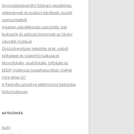
Nyomáskiegyenlítő füldugó repüléshez:
vélemények és gyakori kérdések utazók
szemszögéből
Ingatlan ajándékozási szerződés: jogi
buktatók és adózási biztonság az Újváry
Ügyvédi Irodával
Öntözőrendszer telepítés árak: valódi
költségek és szakértői kalkuláció
Monofokális, multifokális, trifokális és
EDOF műlencse összehasonlítás: melyik
mire lehet jó?
A Pedrollo szivattyú elektromos bekötése
biztonságosan
KATEGÓRIÁK
Autó