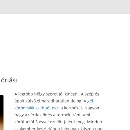
óriási
A legtöbb hölgy szeret jól kinézni. A szép és
ápolt külső elmaradhatatlan dolog. A
gél
körömlakk szebbé teszi
a körmöket. Nagyon
nagy az érdeklődés a termék iránt, ami
körülbelül 5 évvel ezelőtt jelent meg. Minden
szakember készletében jelen van, hiszen nap