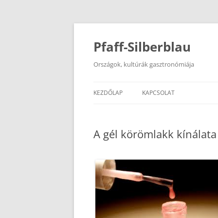
Kilépés
a
tartalomba
Pfaff-Silberblau
Országok, kultúrák gasztronómiája
KEZDŐLAP
KAPCSOLAT
A gél körömlakk kínálata 