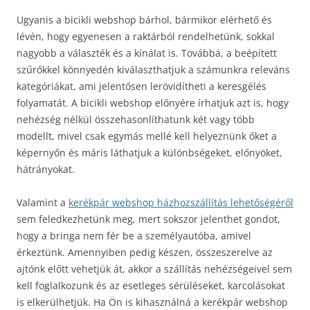
Ugyanis a bicikli webshop bárhol, bármikor elérhető és
lévén, hogy egyenesen a raktárból rendelhetünk, sokkal
nagyobb a választék és a kínálat is. Továbbá, a beépített
szűrőkkel könnyedén kiválaszthatjuk a számunkra releváns
kategóriákat, ami jelentősen lerövidítheti a keresgélés
folyamatát. A bicikli webshop előnyére írhatjuk azt is, hogy
nehézség nélkül összehasonlíthatunk két vagy több
modellt, mivel csak egymás mellé kell helyeznünk őket a
képernyőn és máris láthatjuk a különbségeket, előnyöket,
hátrányokat.
Valamint a
kerékpár webshop házhozszállítás lehetőségéről
sem feledkezhetünk meg, mert sokszor jelenthet gondot,
hogy a bringa nem fér be a személyautóba, amivel
érkeztünk. Amennyiben pedig készen, összeszerelve az
ajtónk előtt vehetjük át, akkor a szállítás nehézségeivel sem
kell foglalkozunk és az esetleges sérüléseket, karcolásokat
is elkerülhetjük. Ha Ön is kihasználná a kerékpár webshop