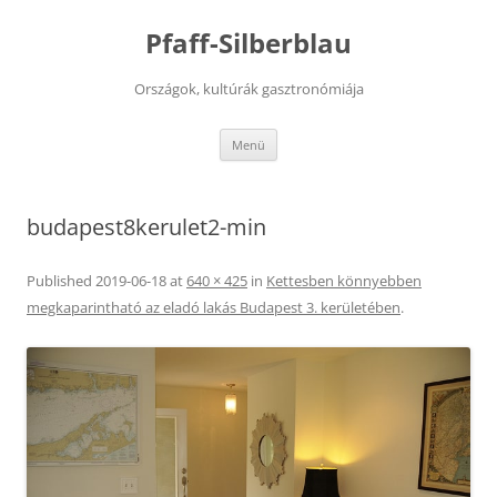
Kilépés
a
Pfaff-Silberblau
tartalomba
Országok, kultúrák gasztronómiája
Menü
budapest8kerulet2-min
Published
2019-06-18
at
640 × 425
in
Kettesben könnyebben
megkaparintható az eladó lakás Budapest 3. kerületében
.